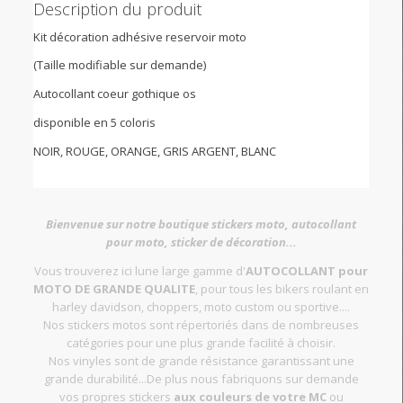
Description du produit
Kit décoration adhésive reservoir moto
(Taille modifiable sur demande)
Autocollant coeur gothique os
disponible en 5 coloris
NOIR, ROUGE, ORANGE, GRIS ARGENT, BLANC
Bienvenue sur notre boutique stickers moto, autocollant
pour moto, sticker de décoration...
Vous trouverez ici lune large gamme d'
AUTOCOLLANT pour
MOTO DE GRANDE QUALITE
, pour tous les bikers roulant en
harley davidson, choppers, moto custom ou sportive....
Nos stickers motos sont répertoriés dans de nombreuses
catégories pour une plus grande facilité à choisir.
Nos vinyles sont de grande résistance garantissant une
grande durabilité...De plus nous fabriquons sur demande
vos propres stickers
aux couleurs de votre MC
ou