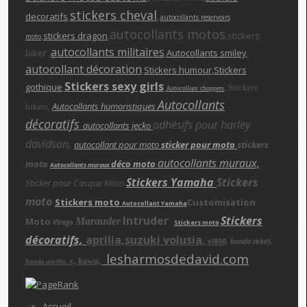
stickers cheva
l
,
decoratifs
,
autocollants reservoirs
autocollants motos
,
stickers dragon
,
,stickers
moto
autocollants militaires
biker ,
,
Autocollants smiley
,
autocollant décoration
,
Stickers humour
,Stickers
Stickers sexy girls
gothique
,
,
,
Stickers
Autocollant choppers
Autocollants
,
Autocollants humoristiques
bikers
décoratifs
adhésifs pour harley
autocollants jecko
davidson,
autocollant pour moto
sticker pour moto
stickers
autocollants muraux,
moto
déco moto
Autocollants muraux
Stickers Yamaha
Stickers
Sticker pour Casque Moto
moto
Stickers moto
Customisation
Autocollant Yamaha
Intruder
Stickers
Moto
Marauder
Virago
Stickers moto
décoratifs,
aprilia,suzuki volusia,
vl800,
honda rebe
l,
lesharmosdedavid.com
x, kawa,
,
honda gorilla
Accueil