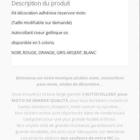
Description du produit
Kit décoration adhésive reservoir moto
(Taille modifiable sur demande)
Autocollant coeur gothique os
disponible en 5 coloris
NOIR, ROUGE, ORANGE, GRIS ARGENT, BLANC
Bienvenue sur notre boutique stickers moto, autocollant
pour moto, sticker de décoration...
Vous trouverez ici lune large gamme d'
AUTOCOLLANT pour
MOTO DE GRANDE QUALITE
, pour tous les bikers roulant en
harley davidson, choppers, moto custom ou sportive....
Nos stickers motos sont répertoriés dans de nombreuses
catégories pour une plus grande facilité à choisir.
Nos vinyles sont de grande résistance garantissant une
grande durabilité...De plus nous fabriquons sur demande
vos propres stickers
aux couleurs de votre MC
ou