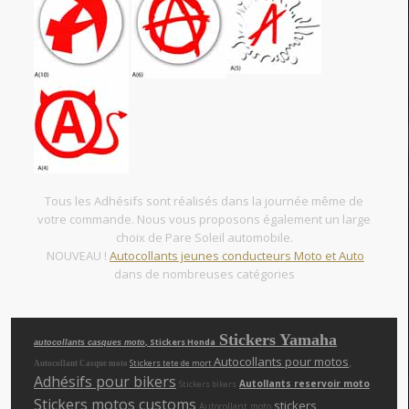
Tous les Adhésifs sont réalisés dans la journée même de
votre commande. Nous vous proposons également un large
choix de Pare Soleil automobile.
NOUVEAU !
Autocollants jeunes conducteurs Moto et Auto
dans de nombreuses catégories
Stickers Yamaha
, Stickers Honda
autocollants casques moto
Autocollants pour motos
,
Stickers tete de mort
Autocollant Casque moto
Adhésifs pour bikers
Autollants reservoir moto
Stickers bikers
Stickers motos customs
,
,
stickers
Autocollant moto