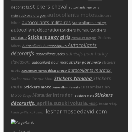
stickers cheva
l
,
decoratifs
,
autocollants reservoirs
autocollants motos
,
stickers dragon
,
,stickers
moto
autocollants militaires
biker ,
,
Autocollants smiley
,
autocollant décoration
,
Stickers humour
,Stickers
Stickers sexy girls
gothique
,
,
,
Stickers
Autocollant choppers
Autocollants
,
Autocollants humoristiques
bikers
décoratifs
adhésifs pour harley
autocollants jecko
davidson,
autocollant pour moto
sticker pour moto
stickers
autocollants muraux,
moto
déco moto
Autocollants muraux
Stickers Yamaha
Stickers
Sticker pour Casque Moto
moto
Stickers moto
Customisation
Autocollant Yamaha
Intruder
Stickers
Moto
Marauder
Virago
Stickers moto
décoratifs,
aprilia,suzuki volusia,
vl800,
honda rebe
l,
lesharmosdedavid.com
x, kawa,
,
honda gorilla
Accueil