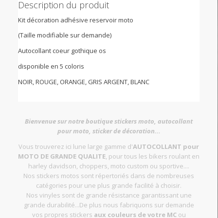
Description du produit
Kit décoration adhésive reservoir moto
(Taille modifiable sur demande)
Autocollant coeur gothique os
disponible en 5 coloris
NOIR, ROUGE, ORANGE, GRIS ARGENT, BLANC
Bienvenue sur notre boutique stickers moto, autocollant
pour moto, sticker de décoration...
Vous trouverez ici lune large gamme d'
AUTOCOLLANT pour
MOTO DE GRANDE QUALITE
, pour tous les bikers roulant en
harley davidson, choppers, moto custom ou sportive....
Nos stickers motos sont répertoriés dans de nombreuses
catégories pour une plus grande facilité à choisir.
Nos vinyles sont de grande résistance garantissant une
grande durabilité...De plus nous fabriquons sur demande
vos propres stickers
aux couleurs de votre MC
ou