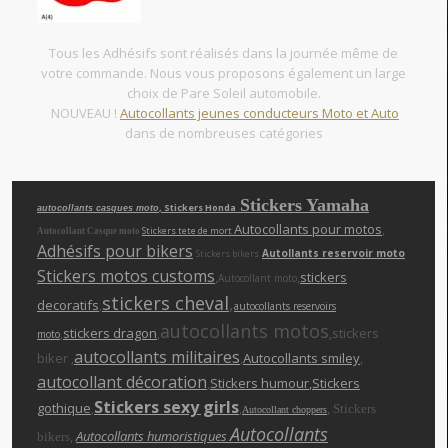
Tous les Adhésifs sont réalisés dans la journée même de
votre commande. Nous vous proposons également un large
choix de Pare Soleil automobile.
NOUVEAU !
Autocollants jeunes conducteurs Moto et Auto
dans de nombreuses catégories
Stickers Yamaha
, Stickers Honda
autocollants casques moto
Autocollants pour motos
,
Stickers tete de mort
Autocollant Casque moto
Adhésifs pour bikers
Autollants reservoir moto
Stickers bikers
Stickers motos customs
,
,
stickers
Autocollant moto
stickers cheva
l
,
decoratifs
,
autocollants reservoirs
autocollants motos
,
stickers dragon
,
,stickers
moto
autocollants militaires
biker ,
,
Autocollants smiley
,
autocollant décoration
,
Stickers humour
,Stickers
Stickers sexy girls
gothique
,
,
,
Stickers
Autocollant choppers
Autocollants
,
Autocollants humoristiques
bikers