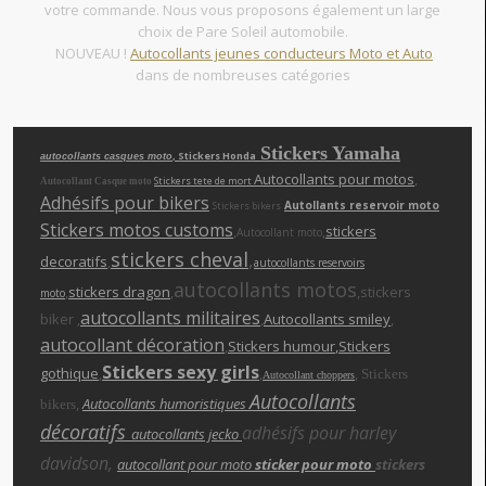
votre commande. Nous vous proposons également un large
choix de Pare Soleil automobile.
NOUVEAU !
Autocollants jeunes conducteurs Moto et Auto
dans de nombreuses catégories
Stickers Yamaha
, Stickers Honda
autocollants casques moto
Autocollants pour motos
,
Stickers tete de mort
Autocollant Casque moto
Adhésifs pour bikers
Autollants reservoir moto
Stickers bikers
Stickers motos customs
,
,
stickers
Autocollant moto
stickers cheva
l
,
decoratifs
,
autocollants reservoirs
autocollants motos
,
stickers dragon
,
,stickers
moto
autocollants militaires
biker ,
,
Autocollants smiley
,
autocollant décoration
,
Stickers humour
,Stickers
Stickers sexy girls
gothique
,
,
,
Stickers
Autocollant choppers
Autocollants
,
Autocollants humoristiques
bikers
décoratifs
adhésifs pour harley
autocollants jecko
davidson,
autocollant pour moto
sticker pour moto
stickers