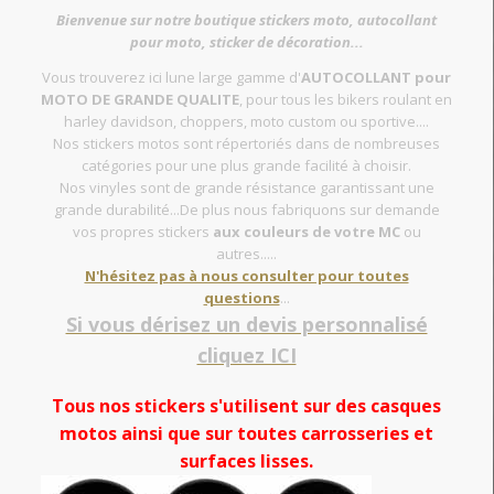
Bienvenue sur notre boutique stickers moto, autocollant
pour moto, sticker de décoration...
Vous trouverez ici lune large gamme d'
AUTOCOLLANT pour
MOTO DE GRANDE QUALITE
, pour tous les bikers roulant en
harley davidson, choppers, moto custom ou sportive....
Nos stickers motos sont répertoriés dans de nombreuses
catégories pour une plus grande facilité à choisir.
Nos vinyles sont de grande résistance garantissant une
grande durabilité...De plus nous fabriquons sur demande
vos propres stickers
aux couleurs de votre MC
ou
autres.....
N'hésitez pas à nous consulter pour toutes
questions
...
Si vous dérisez un devis personnalisé
cliquez ICI
Tous nos stickers s'utilisent sur des casques
motos ainsi que sur toutes carrosseries et
surfaces lisses.