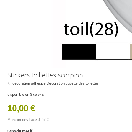
Stickers toillettes scorpion
Kit décoration adhésive Décoration cuvette des toilettes
disponible en 8 coloris
10,00 €
Montant des Taxes
1,67 €
Sens du motif