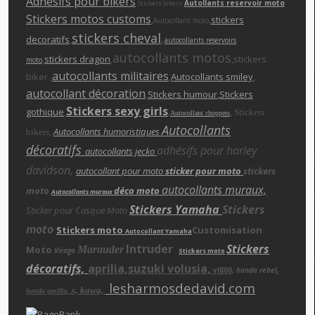
Adhésifs pour bikers
Autollants reservoir moto
Stickers bikers
Stickers motos customs
,
,
stickers
Autocollant moto
stickers cheva
l
,
decoratifs
,
autocollants reservoirs
autocollants motos
,
stickers dragon
,
,stickers
moto
autocollants militaires
biker ,
,
Autocollants smiley
,
autocollant décoration
,
Stickers humour
,Stickers
Stickers sexy girls
gothique
,
,
,
Stickers
Autocollant choppers
Autocollants
,
Autocollants humoristiques
bikers
décoratifs
adhésifs pour harley
autocollants jecko
davidson,
autocollant pour moto
sticker pour moto
stickers
autocollants muraux,
moto
déco moto
Autocollants muraux
Stickers Yamaha
Stickers
Sticker pour Casque Moto
moto
Stickers moto
Customisation
Autocollant Yamaha
Intruder
Stickers
Moto
Marauder
Virago
Stickers moto
décoratifs,
aprilia,suzuki volusia,
vl800,
honda rebe
l,
lesharmosdedavid.com
x, kawa,
,
honda gorilla