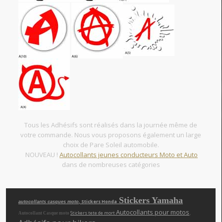
Tous les Adhésifs sont réalisés dans la journée même de
votre commande. Nous vous proposons également un large
choix de Pare Soleil automobile.
NOUVEAU !
Autocollants jeunes conducteurs Moto et Auto
dans de nombreuses catégories
Stickers Yamaha
, Stickers Honda
autocollants casques moto
Autocollants pour motos
,
Stickers tete de mort
Autocollant Casque moto