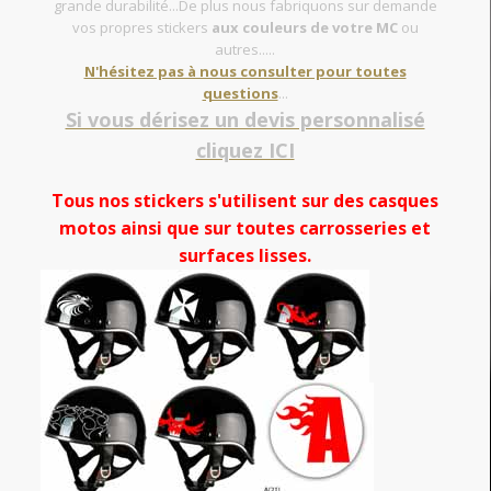
grande durabilité...De plus nous fabriquons sur demande
vos propres stickers
aux couleurs de votre MC
ou
autres.....
N'hésitez pas à nous consulter pour toutes
questions
...
Si vous dérisez un devis personnalisé
cliquez ICI
Tous nos stickers s'utilisent sur des casques
motos ainsi que sur toutes carrosseries et
surfaces lisses.