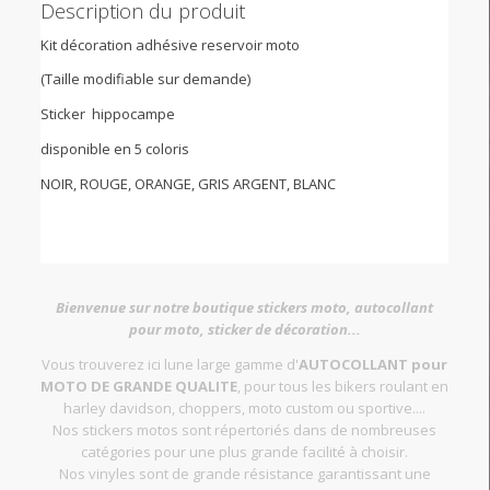
Description du produit
Kit décoration adhésive reservoir moto
(Taille modifiable sur demande)
Sticker hippocampe
disponible en 5 coloris
NOIR, ROUGE, ORANGE, GRIS ARGENT, BLANC
Bienvenue sur notre boutique stickers moto, autocollant
pour moto, sticker de décoration...
Vous trouverez ici lune large gamme d'
AUTOCOLLANT pour
MOTO DE GRANDE QUALITE
, pour tous les bikers roulant en
harley davidson, choppers, moto custom ou sportive....
Nos stickers motos sont répertoriés dans de nombreuses
catégories pour une plus grande facilité à choisir.
Nos vinyles sont de grande résistance garantissant une