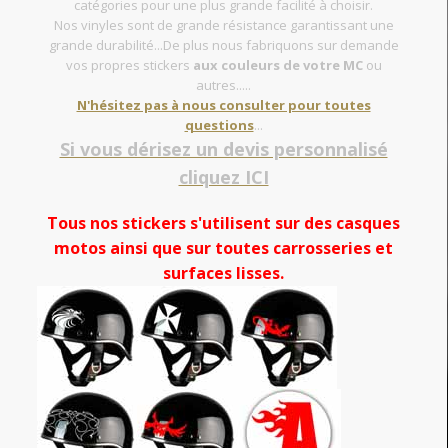
catégories pour une plus grande facilité à choisir.
Nos vinyles sont de grande résistance garantissant une
grande durabilité...De plus nous fabriquons sur demande
vos propres stickers
aux couleurs de votre MC
ou
autres.....
N'hésitez pas à nous consulter pour toutes
questions
...
Si vous dérisez un devis personnalisé
cliquez ICI
Tous nos stickers s'utilisent sur des casques
motos ainsi que sur toutes carrosseries et
surfaces lisses.