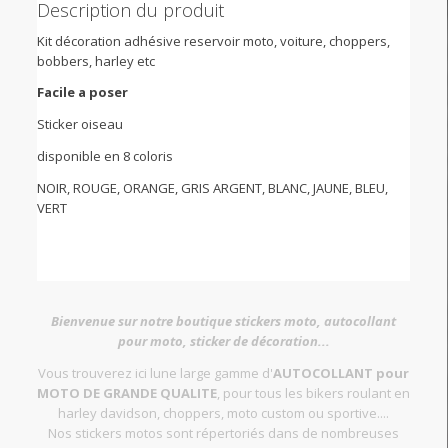
Description du produit
Kit décoration adhésive reservoir moto, voiture, choppers,
bobbers, harley etc
Facile a poser
Sticker oiseau
disponible en 8 coloris
NOIR, ROUGE, ORANGE, GRIS ARGENT, BLANC, JAUNE, BLEU,
VERT
Bienvenue sur notre boutique stickers moto, autocollant
pour moto, sticker de décoration...
Vous trouverez ici lune large gamme d'
AUTOCOLLANT pour
MOTO DE GRANDE QUALITE
, pour tous les bikers roulant en
harley davidson, choppers, moto custom ou sportive....
Nos stickers motos sont répertoriés dans de nombreuses