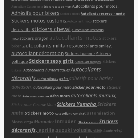
Autocollants pour motos
,
Stickers tete de mort
Autocollant Casque moto
Adhésifs pour bikers
Autollants reservoir moto
Stickers bikers
Stickers motos customs
,
,
stickers
Autocollant moto
stickers cheva
l
,
decoratifs
,
autocollants reservoirs
autocollants motos
,
stickers dragon
,
,stickers
moto
autocollants militaires
biker ,
,
Autocollants smiley
,
autocollant décoration
,
Stickers humour
,Stickers
Stickers sexy girls
gothique
,
,
,
Stickers
Autocollant choppers
Autocollants
,
Autocollants humoristiques
bikers
décoratifs
adhésifs pour harley
autocollants jecko
davidson,
autocollant pour moto
sticker pour moto
stickers
autocollants muraux,
moto
déco moto
Autocollants muraux
Stickers Yamaha
Stickers
Sticker pour Casque Moto
moto
Stickers moto
Customisation
Autocollant Yamaha
Intruder
Stickers
Moto
Marauder
Virago
Stickers moto
décoratifs,
aprilia,suzuki volusia,
vl800,
honda rebe
l,