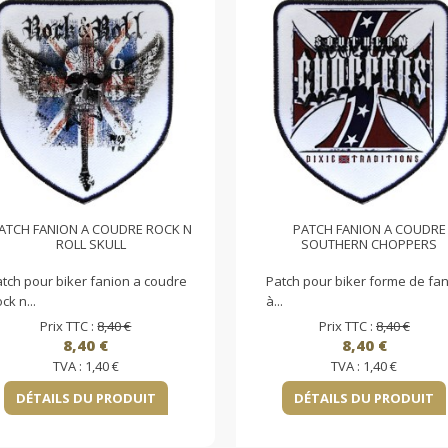
ATCH FANION A COUDRE ROCK N
PATCH FANION A COUDRE
ROLL SKULL
SOUTHERN CHOPPERS
tch pour biker fanion a coudre
Patch pour biker forme de fa
ck n...
à...
Prix TTC :
8,40 €
Prix TTC :
8,40 €
8,40 €
8,40 €
TVA :
1,40 €
TVA :
1,40 €
DÉTAILS DU PRODUIT
DÉTAILS DU PRODUIT