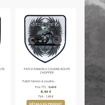
UTE
PATCH FANION A COUDRE ROUTE
CHOPPER
Patch fanion à coudre...
Prix TTC :
8,40 €
8,40 €
TVA :
1,40 €
DÉTAILS DU PRODUIT