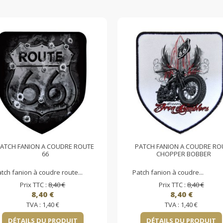
ATCH FANION A COUDRE ROUTE
PATCH FANION A COUDRE RO
66
CHOPPER BOBBER
tch fanion à coudre route...
Patch fanion à coudre...
Prix TTC :
8,40 €
Prix TTC :
8,40 €
8,40 €
8,40 €
TVA :
1,40 €
TVA :
1,40 €
DÉTAILS DU PRODUIT
DÉTAILS DU PRODUIT