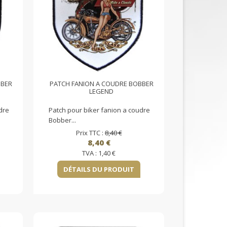
BBER
PATCH FANION A COUDRE BOBBER
LEGEND
dre
Patch pour biker fanion a coudre
Bobber...
Prix TTC :
8,40 €
8,40 €
TVA :
1,40 €
DÉTAILS DU PRODUIT