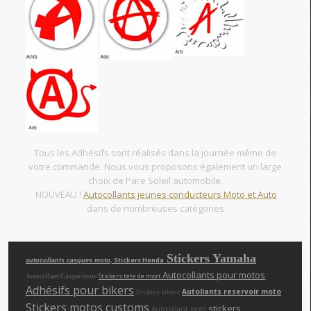
Tous les Adhésifs sont réalisés dans la journée même de
votre commande. Nous vous proposons également un large
choix de Pare Soleil automobile.
NOUVEAU !
Autocollants jeunes conducteurs Moto et Auto
dans de nombreuses catégories
Stickers Yamaha
, Stickers Honda
autocollants casques moto
Autocollants pour motos
,
Stickers tete de mort
Autocollant Casque moto
Adhésifs pour bikers
Autollants reservoir moto
Stickers bikers
Stickers motos customs
,
,
stickers
Autocollant moto