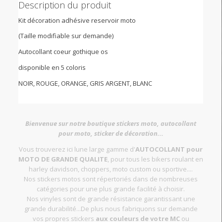
Description du produit
Kit décoration adhésive reservoir moto
(Taille modifiable sur demande)
Autocollant coeur gothique os
disponible en 5 coloris
NOIR, ROUGE, ORANGE, GRIS ARGENT, BLANC
Bienvenue sur notre boutique stickers moto, autocollant
pour moto, sticker de décoration...
Vous trouverez ici lune large gamme d'
AUTOCOLLANT pour
MOTO DE GRANDE QUALITE
, pour tous les bikers roulant en
harley davidson, choppers, moto custom ou sportive....
Nos stickers motos sont répertoriés dans de nombreuses
catégories pour une plus grande facilité à choisir.
Nos vinyles sont de grande résistance garantissant une
grande durabilité...De plus nous fabriquons sur demande
vos propres stickers
aux couleurs de votre MC
ou