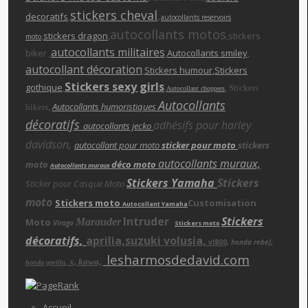
stickers cheva
l
,
decoratifs
,
autocollants reservoirs
autocollants motos
,
stickers dragon
,
,stickers
moto
autocollants militaires
biker ,
,
Autocollants smiley
,
autocollant décoration
,
Stickers humour
,Stickers
Stickers sexy girls
gothique
,
,
,
Stickers
Autocollant choppers
Autocollants
,
Autocollants humoristiques
bikers
décoratifs
adhésifs pour harley
autocollants jecko
davidson,
autocollant pour moto
sticker pour moto
stickers
autocollants muraux,
moto
déco moto
Autocollants muraux
Stickers Yamaha
Stickers
Sticker pour Casque Moto
moto
Stickers moto
Customisation
Autocollant Yamaha
Intruder
Stickers
Moto
Marauder
Virago
Stickers moto
décoratifs,
aprilia,suzuki volusia,
vl800,
honda rebe
l,
lesharmosdedavid.com
x, kawa,
,
honda gorilla
Accueil