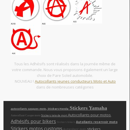
Tous les Adhésifs sont réalisés dans la journée même de
votre commande. Nous vous proposons également un large
choix de Pare Soleil automobile.
NOUVEAU !
Autocollants jeunes conducteurs Moto et Auto
dans de nombreuses catégories
Stickers Yamaha
, Stickers Honda
autocollants casques moto
Autocollants pour motos
,
Stickers tete de mort
Autocollant Casque moto
Adhésifs pour bikers
Autollants reservoir moto
Stickers bikers
Stickers motos customs
,
,
stickers
Autocollant moto