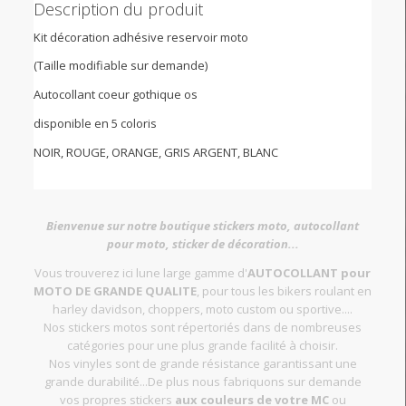
Description du produit
Kit décoration adhésive reservoir moto
(Taille modifiable sur demande)
Autocollant coeur gothique os
disponible en 5 coloris
NOIR, ROUGE, ORANGE, GRIS ARGENT, BLANC
Bienvenue sur notre boutique stickers moto, autocollant
pour moto, sticker de décoration...
Vous trouverez ici lune large gamme d'
AUTOCOLLANT pour
MOTO DE GRANDE QUALITE
, pour tous les bikers roulant en
harley davidson, choppers, moto custom ou sportive....
Nos stickers motos sont répertoriés dans de nombreuses
catégories pour une plus grande facilité à choisir.
Nos vinyles sont de grande résistance garantissant une
grande durabilité...De plus nous fabriquons sur demande
vos propres stickers
aux couleurs de votre MC
ou