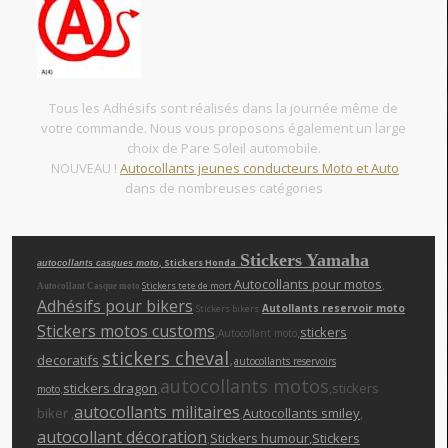
Tous les Adhésifs sont réalisés dans la journée même de
votre commande. Nous vous proposons également un large
choix de Pare Soleil automobile.
NOUVEAU !
Autocollants jeunes conducteurs Moto et Auto
dans de nombreuses catégories
Stickers Yamaha
, Stickers Honda
autocollants casques moto
Autocollants pour motos
,
Stickers tete de mort
Autocollant Casque moto
Adhésifs pour bikers
Autollants reservoir moto
Stickers bikers
Stickers motos customs
,
,
stickers
Autocollant moto
stickers cheva
l
,
decoratifs
,
autocollants reservoirs
autocollants motos
,
stickers dragon
,
,stickers
moto
autocollants militaires
biker ,
,
Autocollants smiley
,
autocollant décoration
,
Stickers humour
,Stickers