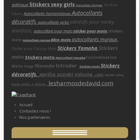
Stickers sexy girls
gothique
,
,
,
Stickers
Autocollant choppers
Autocollants
,
Autocollants humoristiques
bikers
décoratifs
adhésifs pour harley
autocollants jecko
davidson,
autocollant pour moto
sticker pour moto
stickers
autocollants muraux,
moto
déco moto
Autocollants muraux
Stickers Yamaha
Stickers
Sticker pour Casque Moto
moto
Stickers moto
Customisation
Autocollant Yamaha
Intruder
Stickers
Moto
Marauder
Virago
Stickers moto
décoratifs,
aprilia,suzuki volusia,
vl800,
honda rebe
l,
lesharmosdedavid.com
x, kawa,
,
honda gorilla
Accueil
Contactez nous !
Nos partenaires